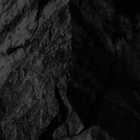
選手
成島 歩夢