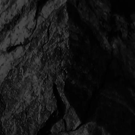
鎌倉市 W邸